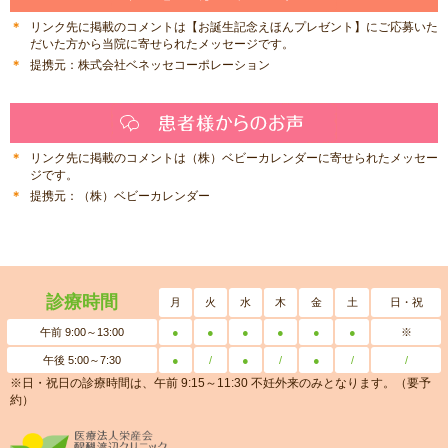
リンク先に掲載のコメントは【お誕生記念えほんプレゼント】にご応募いた
だいた方から当院に寄せられたメッセージです。
提携元：株式会社ベネッセコーポレーション
リンク先に掲載のコメントは（株）ベビーカレンダーに寄せられたメッセー
ジです。
提携元：（株）ベビーカレンダー
診療時間
月
火
水
木
金
土
日・祝
午前 9:00～13:00
●
●
●
●
●
●
※
午後 5:00～7:30
●
/
●
/
●
/
/
※日・祝日の診療時間は、午前 9:15～11:30 不妊外来のみとなります。（要予
約）