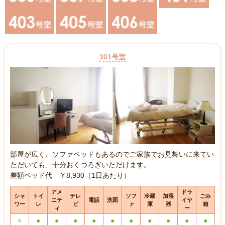
301号室
部屋が広く、ソファベッドもあるのでご家族でお見舞いに来てい
ただいても、十分おくつろぎいただけます。
差額ベッド代 ￥8,930（1日あたり）
アメ
ドラ
シャ
トイ
テレ
ソフ
冷蔵
加湿
ごみ
ニテ
電話
洗面
イヤ
ワー
レ
ビ
ァ
庫
器
箱
ィ
ー
×
●
●
●
●
●
●
●
●
●
●