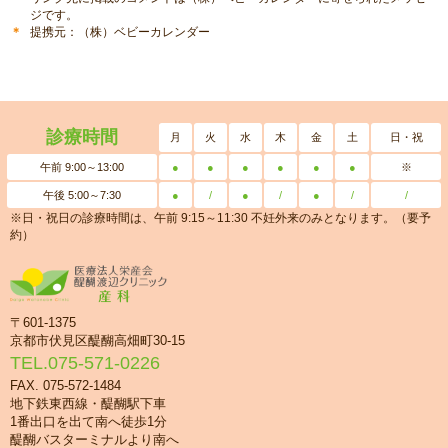
ジです。
提携元：（株）ベビーカレンダー
診療時間
月
火
水
木
金
土
日・祝
午前 9:00～13:00
●
●
●
●
●
●
※
午後 5:00～7:30
●
/
●
/
●
/
/
※日・祝日の診療時間は、午前 9:15～11:30 不妊外来のみとなります。（要予
約）
〒601-1375
京都市伏見区醍醐高畑町30-15
TEL.
075-571-0226
FAX. 075-572-1484
地下鉄東西線・醍醐駅下車
1番出口を出て南へ徒歩1分
醍醐バスターミナルより南へ