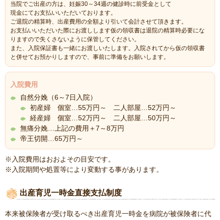
当院でご出産の方は、妊娠30～34週の健診時に前受金として
現金にてお支払いいただいております。
ご退院の精算時、出産費用の全額より引いて会計させて頂きます。
お支払いいただいた際にお渡しします仮の領収書は退院の精算時必要にな
りますので失くさないように保管してください。
また、入院保証書も一緒にお渡しいたします。入院されてから仮の領収書
と併せてお預かりしますので、事前に準備をお願いします。
入院費用
自然分娩（6～7日入院）
初産婦 個室…55万円～ 二人部屋…52万円～
経産婦 個室…52万円～ 二人部屋…50万円～
無痛分娩…上記の費用＋7～8万円
帝王切開…65万円～
※入院費用はおおよその目安です。
※入院期間や処置等により変動する事があります。
出産育児一時金直接支払制度
本来被保険者が受け取るべき出産育児一時金を病院が被保険者に代